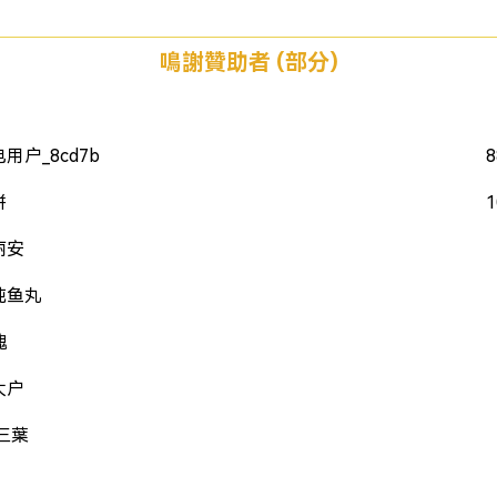
鳴謝贊助者 (部分)
用户_8cd7b
8
饼
1
丽安
炖鱼丸
魄
大户
三葉