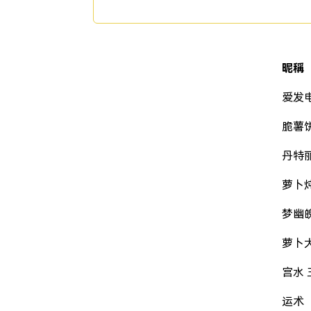
昵稱
爱发电
脆薯
丹特
萝卜
梦幽
萝卜
宫水 
运术