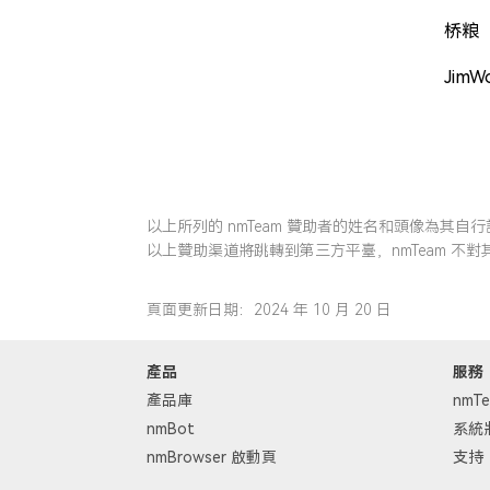
桥粮
JimW
以上所列的 nmTeam 贊助者的姓名和頭像為其自行設
以上贊助渠道將跳轉到第三方平臺，nmTeam 不
頁面更新日期：2024 年 10 月 20 日
產品
服務
產品庫
nmTe
nmBot
系統
nmBrowser 啟動頁
支持