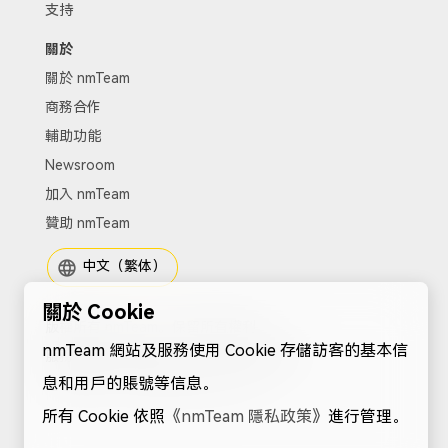
支持
關於
關於 nmTeam
商務合作
輔助功能
Newsroom
加入 nmTeam
贊助 nmTeam
中文（繁体）
關於 Cookie
版權所有 nmTeam。保留所有權利。
nmTeam 網站及服務使用 Cookie 存儲訪客的基本信
服務協議
|
隱私政策
|
Cookies
|
站點地圖
息和用戶的賬號等信息。
電子郵箱：
support@nmteam.xyz
所有 Cookie 依照
《nmTeam 隱私政策》
進行管理。