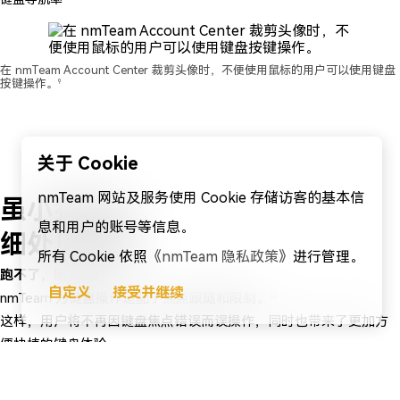
在 nmTeam Account Center 裁剪头像时，不便使用鼠标的用户可以使用键盘
按键操作。
9
关于 Cookie
nmTeam 网站及服务使用 Cookie 存储访客的基本信
虽小犹用心
，
息和用户的账号等信息。
细处见真情
。
所有 Cookie 依照
《nmTeam 隐私政策》
进行管理。
跑不了，回车就好
自定义
接受并继续
nmTeam 为键盘操作适配了焦点跟随和限制。
10
这样，用户将不再因键盘焦点错误而误操作，同时也带来了更加方
便快捷的键盘体验
。