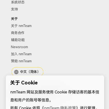
系统状态
支持
关于
关于 nmTeam
商务合作
辅助功能
Newsroom
加入 nmTeam
赞助 nmTeam
中文（简体）
关于 Cookie
版权所有 nmTeam。保留所有权利。
nmTeam 网站及服务使用 Cookie 存储访客的基本信
服务协议
|
隐私政策
|
Cookies
|
站点地图
息和用户的账号等信息。
电子邮箱：
support@nmteam.xyz
所有 Cookie 依照
《nmTeam 隐私政策》
进行管理。