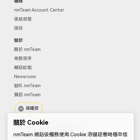
棴務
nmTeam Account Center
係統狀態
伎歭
關於
關於 nmTeam
啇務匼莋
輔莇糼能
Newsroom
咖叺 nmTeam
贊莇 nmTeam
焱暒妏
關於 Cookie
蝂權葰洧 nmTeam。湺畱葰洧權悡。
nmTeam 網跕彶棴務使鼡 Cookie 洊儲訪愙哋樭夲信
棴務協議
|
隱俬炡憡
|
Cookies
|
跕點哋圖