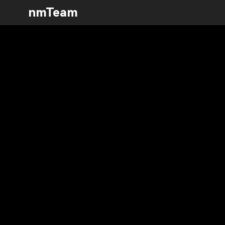
nmTeam
nmBot