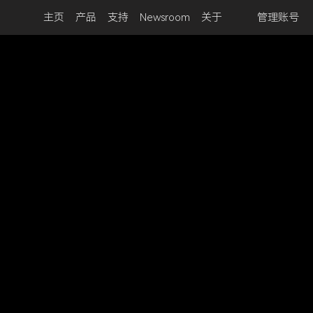
主页
产品
支持
Newsroom
关于
管理账号
nmBot 面板
开始使用