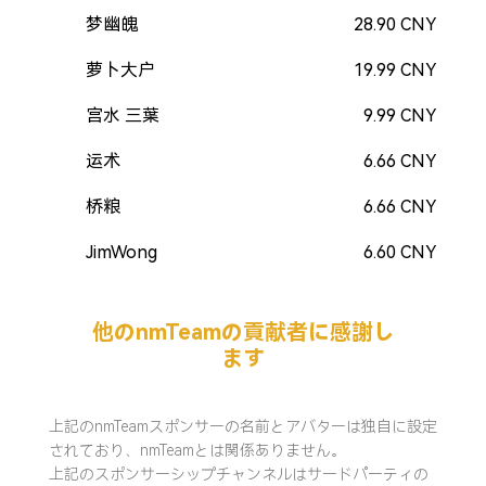
梦幽魄
28.90 CNY
萝卜大户
19.99 CNY
宫水 三葉
9.99 CNY
运术
6.66 CNY
桥粮
6.66 CNY
JimWong
6.60 CNY
他のnmTeamの貢献者に感謝し
ます
上記のnmTeamスポンサーの名前とアバターは独自に設定
されており、nmTeamとは関係ありません。
上記のスポンサーシップチャンネルはサードパーティの