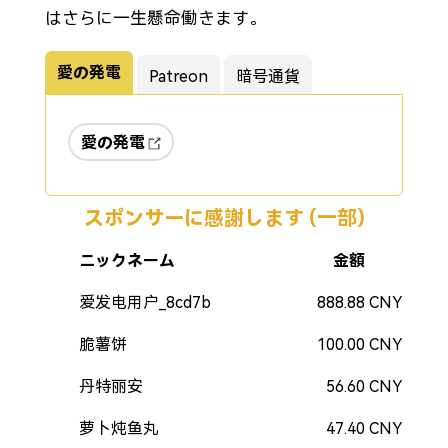
はさらに一生懸命働きます。
愛の発電
Patreon
暗号通貨
愛の発電
スポンサーに感謝します (一部)
ニックネーム
金額
爱发电用户_8cd7b
888.88 CNY
脆薯饼
100.00 CNY
丹特丽安
56.60 CNY
萝卜炖鱼丸
47.40 CNY