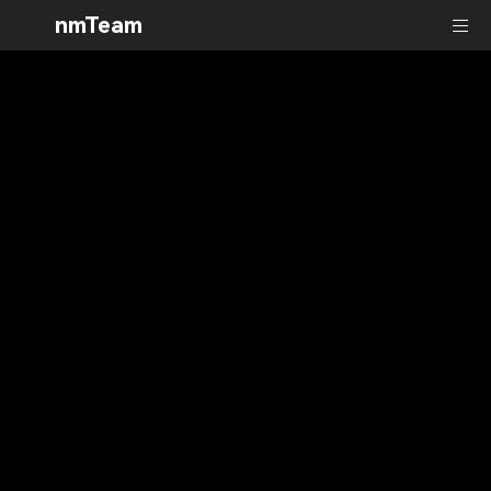
nmTeam
nmBot
nmBot Panel
Get Started