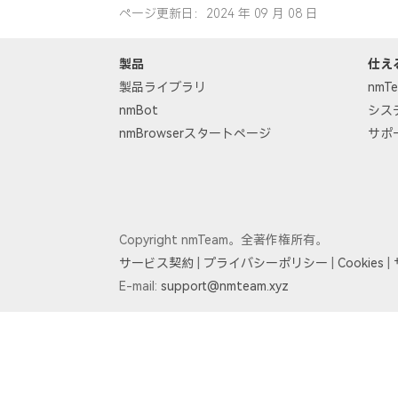
ページ更新日：2024 年 09 月 08 日
製品
仕え
製品ライブラリ
nm
nmBot
シス
nmBrowserスタートページ
サポ
Copyright nmTeam。全著作権所有。
サービス契約
|
プライバシーポリシー
|
Cookies
|
E-mail:
support@nmteam.xyz