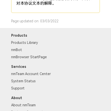
对本协议文本的解释。
Page updated on: 03/03/2022
Products
Products Library
nmBot
nmBrowser StartPage
Services
nmTeam Account Center
System Status
Support
About
About nmTeam